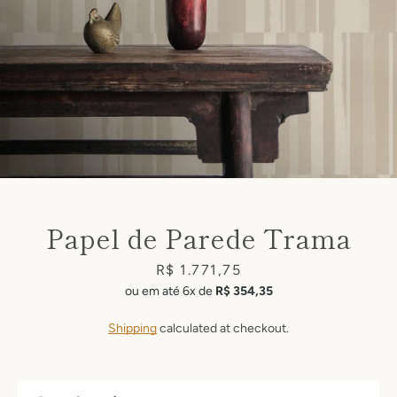
Facebook
Pinterest
Instagram
Papel de Parede Trama
Price
R$ 1.771,75
ou em até 6x de
R$ 354,35
SEARCH
Shipping
calculated at checkout.
AGAIN