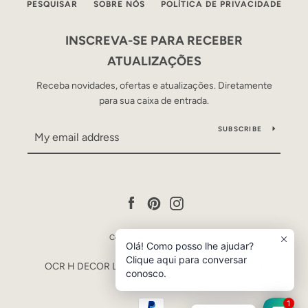
PESQUISAR
SOBRE NÓS
POLÍTICA DE PRIVACIDADE
INSCREVA-SE PARA RECEBER
ATUALIZAÇÕES
Receba novidades, ofertas e atualizações. Diretamente
para sua caixa de entrada.
SUBSCRIBE
Facebook
Pinterest
Instagram
Copyright © 2026,
Occre
.
Olá! Como posso lhe ajudar?
Powered by Shopify
Clique aqui para conversar
OCR H DECOR LTDA - CNPJ 53.840.446/0001-90
conosco.
Payment
1