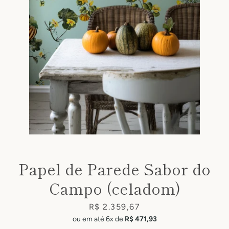
Facebook
Pinterest
Instagram
Papel de Parede Sabor do
Campo (celadom)
SEARCH
Price
R$ 2.359,67
AGAIN
ou em até 6x de
R$ 471,93