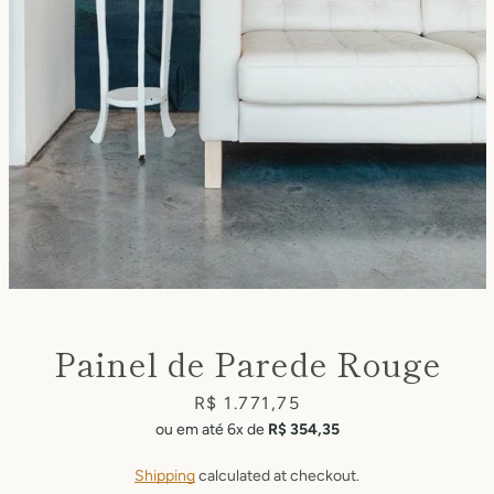
Facebook
Pinterest
Instagram
Painel de Parede Rouge
SEARCH
Price
R$ 1.771,75
ou em até 6x de
R$ 354,35
AGAIN
Shipping
calculated at checkout.