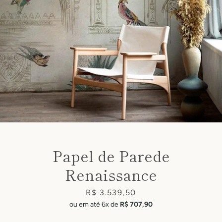
Facebook
Pinterest
Instagram
Papel de Parede
Renaissance
SEARCH
Price
R$ 3.539,50
AGAIN
ou em até 6x de
R$ 707,90