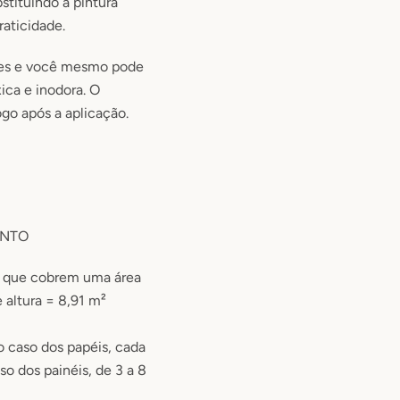
tituindo a pintura
raticidade.
les e você mesmo pode
xica e inodora. O
go após a aplicação.
ENTO
, que cobrem uma área
e altura = 8,91 m²
o caso dos papéis, cada
aso dos painéis, de 3 a 8