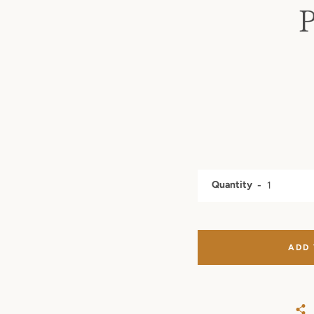
P
Quantity
ADD