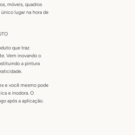
hos, móveis, quadros
m único lugar na hora de
UTO
oduto que traz
nte. Vem inovando o
tituindo a pintura
raticidade.
les e você mesmo pode
xica e inodora. O
go após a aplicação.