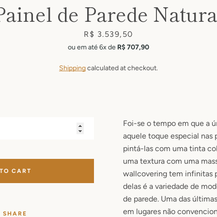
Painel de Parede Natura
Price
R$ 3.539,50
ou em até 6x de
R$ 707,90
Shipping
calculated at checkout.
Foi-se o tempo em que a ú
aquele toque especial nas 
pintá-las com uma tinta co
uma textura com uma massa
 TO CART
wallcovering tem infinitas 
delas é a variedade de mod
de parede. Uma das últimas
em lugares não convencion
SHARE