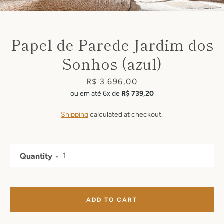
Papel de Parede Jardim dos
Sonhos (azul)
Price
R$ 3.696,00
ou em até 6x de
R$ 739,20
Shipping
calculated at checkout.
Facebook
Pinterest
Instagram
Quantity
SEARCH
ADD TO CART
AGAIN