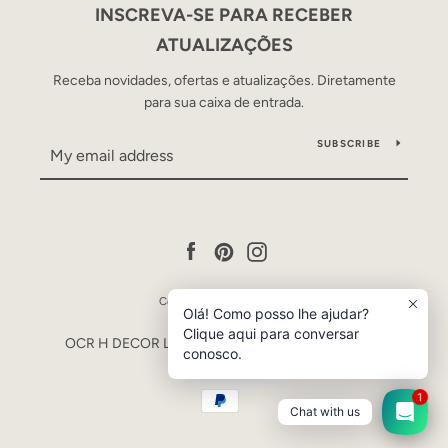
INSCREVA-SE PARA RECEBER
ATUALIZAÇÕES
Receba novidades, ofertas e atualizações. Diretamente
para sua caixa de entrada.
SUBSCRIBE
Facebook
Pinterest
Instagram
Copyright © 2026,
Occre
.
Olá! Como posso lhe ajudar?
Powered by Shopify
Clique aqui para conversar
OCR H DECOR LTDA - CNPJ 53.840.446/0001-90
conosco.
Payment
1
Chat with us
icons