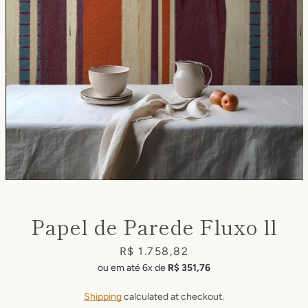
Facebook
Pinterest
Instagram
Papel de Parede Fluxo ll
SEARCH
Price
R$ 1.758,82
ou em até 6x de
R$ 351,76
AGAIN
Shipping
calculated at checkout.