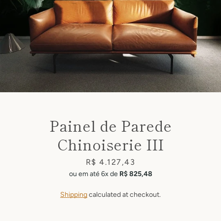
Painel de Parede
Facebook
Pinterest
Instagram
Chinoiserie III
Price
R$ 4.127,43
ou em até 6x de
R$ 825,48
SEARCH
Shipping
calculated at checkout.
AGAIN