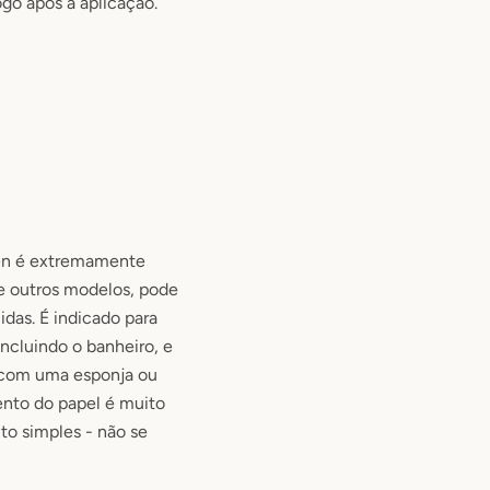
go após a aplicação.
en é extremamente
de outros modelos, pode
idas
. É
indicado para
ncluindo o banheiro
, e
a com uma esponja ou
nto do papel é muito
o simples - não se