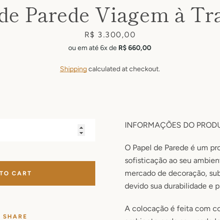
 de Parede Viagem à Tr
Price
R$ 3.300,00
ou em até 6x de
R$ 660,00
Shipping
calculated at checkout.
INFORMAÇÕES DO PROD
O Papel de Parede é um pr
sofisticação ao seu ambie
mercado de decoração, subs
 TO CART
devido sua durabilidade e p
A colocação é feita com co
SHARE