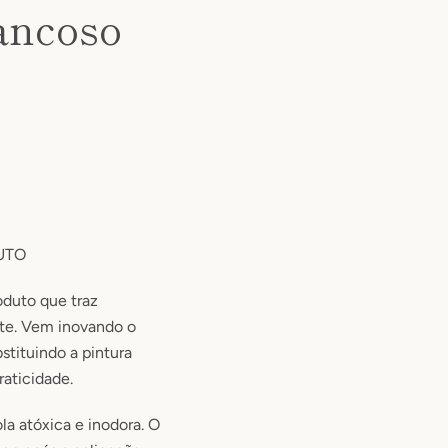
ancoso
UTO
oduto que traz
nte. Vem inovando o
tituindo a pintura
raticidade.
la atóxica e inodora. O