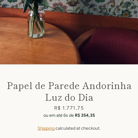
Facebook
Pinterest
Instagram
Papel de Parede Andorinha
Luz do Dia
Price
R$ 1.771,75
SEARCH
ou em até 6x de
R$ 354,35
AGAIN
Shipping
calculated at checkout.