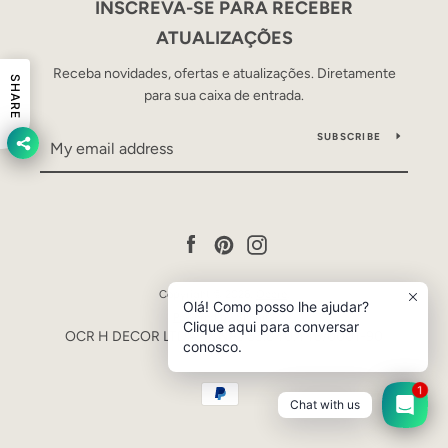
INSCREVA-SE PARA RECEBER
ATUALIZAÇÕES
Receba novidades, ofertas e atualizações. Diretamente
SHARE
para sua caixa de entrada.
SUBSCRIBE
Facebook
Pinterest
Instagram
Facebook
Pinterest
Instagram
Copyright © 2026,
Occre
.
SEARCH
Olá! Como posso lhe ajudar?
Powered by Shopify
Clique aqui para conversar
OCR H DECOR LTDA - CNPJ 53.840.446/0001-90
conosco.
AGAIN
Payment
1
Chat with us
icons