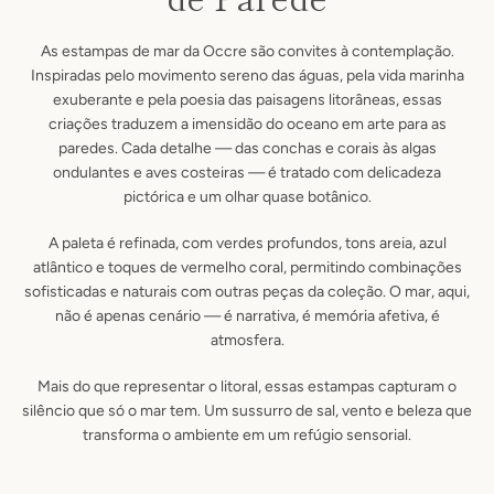
As estampas de mar da Occre são convites à contemplação.
Inspiradas pelo movimento sereno das águas, pela vida marinha
exuberante e pela poesia das paisagens litorâneas, essas
criações traduzem a imensidão do oceano em arte para as
paredes. Cada detalhe — das conchas e corais às algas
ondulantes e aves costeiras — é tratado com delicadeza
pictórica e um olhar quase botânico.
A paleta é refinada, com verdes profundos, tons areia, azul
atlântico e toques de vermelho coral, permitindo combinações
Facebook
Pinterest
Instagram
sofisticadas e naturais com outras peças da coleção. O mar, aqui,
não é apenas cenário — é narrativa, é memória afetiva, é
atmosfera.
Mais do que representar o litoral, essas estampas capturam o
SEARCH
silêncio que só o mar tem. Um sussurro de sal, vento e beleza que
transforma o ambiente em um refúgio sensorial.
AGAIN