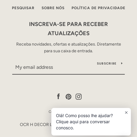
PESQUISAR
SOBRE NÓS
POLÍTICA DE PRIVACIDADE
INSCREVA-SE PARA RECEBER
ATUALIZAÇÕES
Receba novidades, ofertas e atualizações. Diretamente
para sua caixa de entrada.
SUBSCRIBE
Facebook
Pinterest
Instagram
Copyright © 2026,
Occre
.
Olá! Como posso lhe ajudar?
Powered by Shopify
Clique aqui para conversar
OCR H DECOR LTDA - CNPJ 53.840.446/0001-90
conosco.